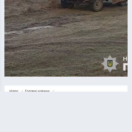
Home
Головні новини
На Кременеччині підлітки з церковного гаража викрали катафалк
ГОЛОВНІ НОВИНИ
НОВИНИ