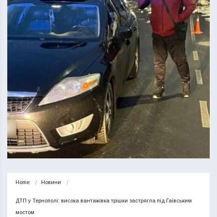
Home
Новини
ДТП у Тернополі: висока вантажівка трішки застрягла під Гаївським 
мостом