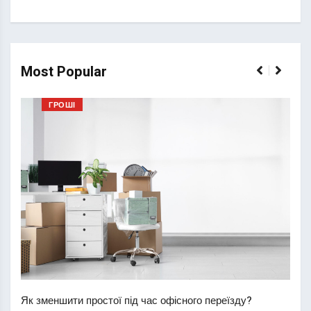
Most Popular
ГРОШІ
Перш
пере
Як зменшити простої під час офісного переїзду?
21