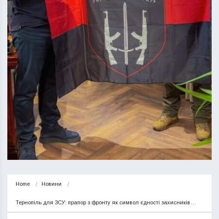
Home
Новини
Тернопіль для ЗСУ: прапор з фронту як символ єдності захисників…