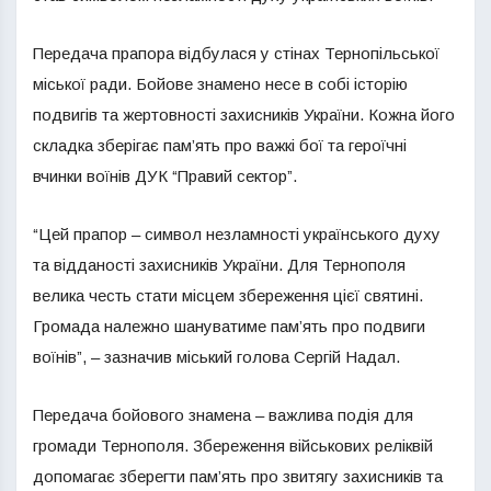
Передача прапора відбулася у стінах Тернопільської
міської ради. Бойове знамено несе в собі історію
подвигів та жертовності захисників України. Кожна його
складка зберігає пам’ять про важкі бої та героїчні
вчинки воїнів ДУК “Правий сектор”.
“Цей прапор – символ незламності українського духу
та відданості захисників України. Для Тернополя
велика честь стати місцем збереження цієї святині.
Громада належно шануватиме пам’ять про подвиги
воїнів”, – зазначив міський голова Сергій Надал.
Передача бойового знамена – важлива подія для
громади Тернополя. Збереження військових реліквій
допомагає зберегти пам’ять про звитягу захисників та