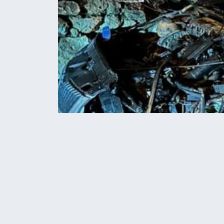
Home
Новини
На трасі Тернопіль – Хме