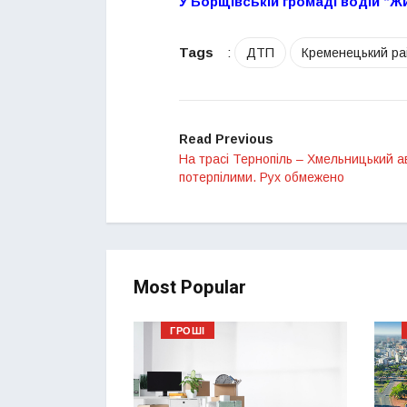
У Борщівській громаді водій “Ж
Tags
:
ДТП
Кременецький ра
Read Previous
На трасі Тернопіль – Хмельницький а
потерпілими. Рух обмежено
Most Popular
ГРОШІ