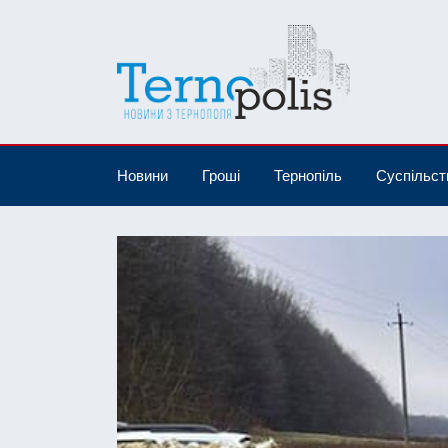
Новини
Гроші
Тернопіль
Суспільст