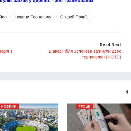
игулів”заїхав у дерево. Троє травмованих
йон
новини Тернополя
Старий Почаїв
Read Next
варія з
В аварії біля Золочева загинули двоє
тернополян (ФОТО)
НОВИНИ
ГРОШІ