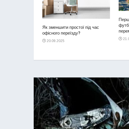
Перш
футбо
ий водій
Як зменшити простої під час
перем
2-річну дівчинку
офісного переїзду?
ереході
21.
20.09.2025