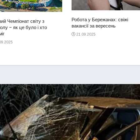
Робота у Бережанах: свіжі
ий Чемпіонат світу з
вакансії за вересень
лу – як це було і хто
іг
21.09.2025
09.2025