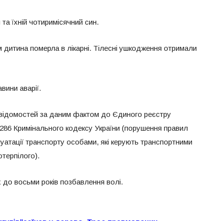
та їхній чотиримісячний син.
 дитина померла в лікарні. Тілесні ушкодження отримали
вини аварії.
 відомостей за даним фактом до Єдиного реєстру
 286 Кримінального кодексу України (порушення правил
уатації транспорту особами, які керують транспортними
терпілого).
х до восьми років позбавлення волі.