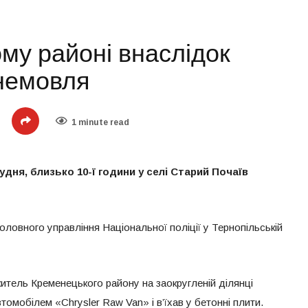
му районі внаслідок
немовля
1 minute read
рудня, близько 10-ї години у селі Старий Почаїв
оловного управління Національної поліції у Тернопільській
итель Кременецького району на заокругленій ділянці
томобілем «Chrysler Raw Van» і в’їхав у бетонні плити.