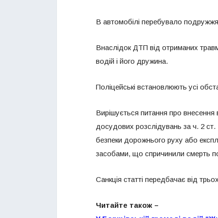
В автомобілі перебувало подружжя 
Внаслідок ДТП від отриманих травм
водій і його дружина.
Поліцейські встановлюють усі обста
Вирішується питання про внесення
досудових розслідувань за ч. 2 ст.
безпеки дорожнього руху або експл
засобами, що спричинили смерть по
Санкція статті передбачає від трьо
Читайте також –