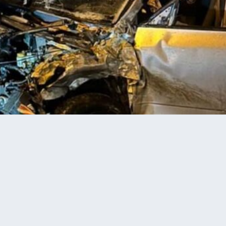
льницький аварія з потерпілими. Рух обмежено