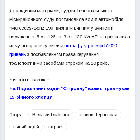
Дослідивши матеріали, суддя Тернопільського
міськрайонного суду постановила водія автомобіля
“Mercedes-Benz 190” визнати винним у вчиненні
порушень ч. 5 ст. 126 і ч. 3 ст. 130 КУпАП та призначила
йому покарання у вигляді
штрафу у розмірі 51000
гривень
з позбавленням права керування
транспортними засобами строком на 10 років.
Читайте також –
На Підгаєччині водій “Сітроену” важко травмував
15-річного хлопця
Tags
:
Великий Глибочок
новини Тернополя
п'яний водій
штраф