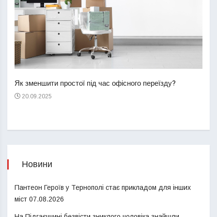
Перш
пере
Як зменшити простої під час офісного переїзду?
21
20.09.2025
Новини
Пантеон Героїв у Тернополі стає прикладом для інших
міст
07.08.2026
На Підгаєччині безвісти зниклого чоловіка знайшли