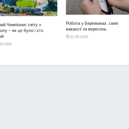
Робота у Бережанах: свіжі
ий Чемпіонат світу з
вакансії за вересень
лу – як це було і хто
іг
21.09.2025
09.2025