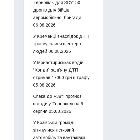
Тернопіль для ЗСУ: 50
дронів для бійців
аеромобільної бригади
06.08.2026
У Кременці внаслідок ДТП
травмувалися шестеро
людей
06.08.2026
У Монастириськах водій
“Хонди” за п’яну ДТП
отримав 17000 грн штрафу
05.08.2026
Спека до +38°: прогноз
погоди у Тернополі на 6
серпня
05.08.2026
У Козівській громаді
зіткнулися легковий
автомобіль та вантажівка