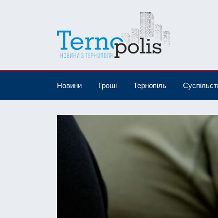
Новини
Гроші
Тернопіль
Суспільст