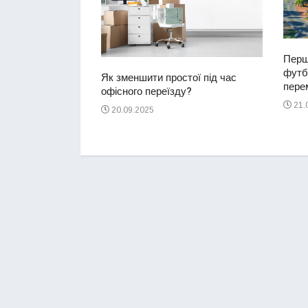
Перш
футбо
ий водій
Як зменшити простої під час
перем
2-річну дівчинку
офісного переїзду?
ереході
21.
20.09.2025