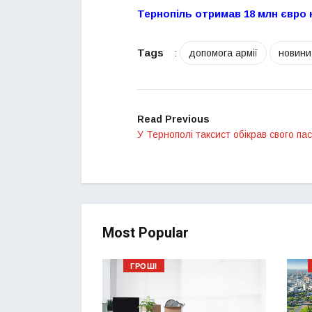
Тернопіль отримав 18 млн євро 
Tags
:
допомога армії
новини
Read Previous
У Тернополі таксист обікрав свого па
Most Popular
ГРОШІ