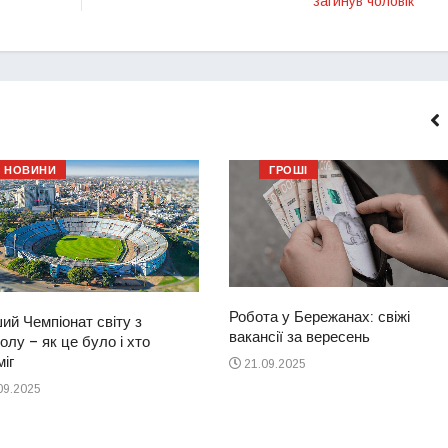
загинув чоловік
НОВИНИ
ГРОШІ
Робота у Бережанах: свіжі
ий Чемпіонат світу з
вакансії за вересень
лу – як це було і хто
іг
21.09.2025
09.2025