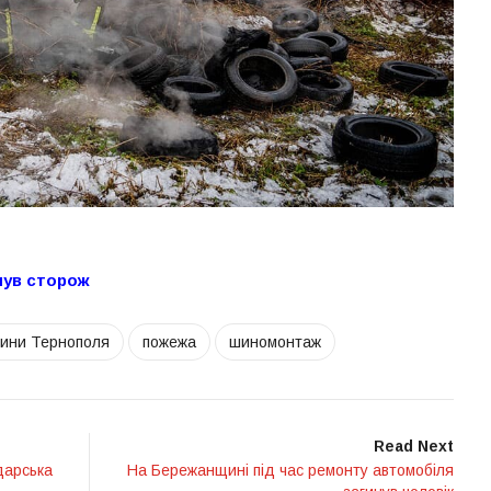
инув сторож
вини Тернополя
пожежа
шиномонтаж
Read Next
одарська
На Бережанщині під час ремонту автомобіля