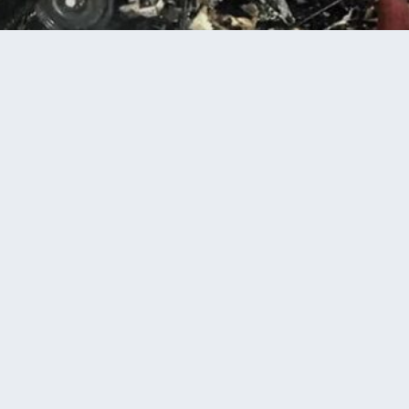
згоріли господарська будівля та мотоблок
й громаді згоріли
удівля та мотоблок