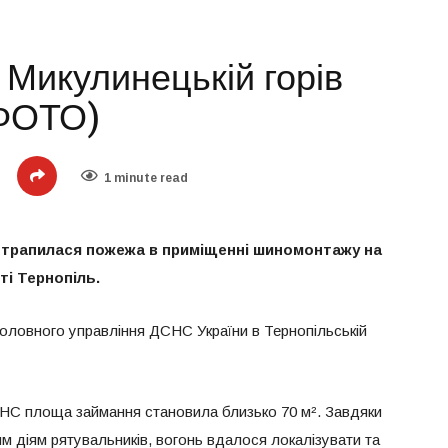
 Микулинецькій горів
ФОТО)
1 minute read
50, трапилася пожежа в приміщенні шиномонтажу на
ті Тернопіль.
оловного управління ДСНС України в Тернопільській
СНС площа займання становила близько 70 м². Завдяки
м діям рятувальників, вогонь вдалося локалізувати та