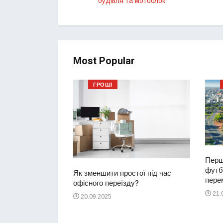
будівля та мотоблок
Most Popular
ГРОШІ
Перш
футбо
ий водій
Як зменшити простої під час
перем
2-річну дівчинку
офісного переїзду?
ереході
21.
20.09.2025