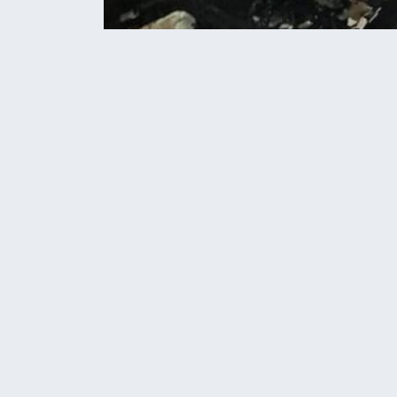
Home
Новини
У Скориківській громаді 
НОВИНИ
У Скориківські
господарська б