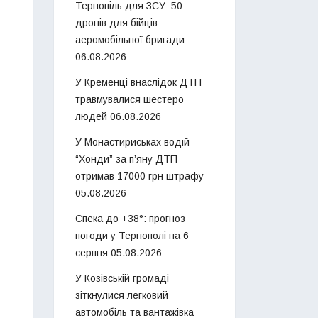
Тернопіль для ЗСУ: 50
дронів для бійців
аеромобільної бригади
06.08.2026
У Кременці внаслідок ДТП
травмувалися шестеро
людей
06.08.2026
У Монастириськах водій
“Хонди” за п’яну ДТП
отримав 17000 грн штрафу
05.08.2026
Спека до +38°: прогноз
погоди у Тернополі на 6
серпня
05.08.2026
У Козівській громаді
зіткнулися легковий
автомобіль та вантажівка