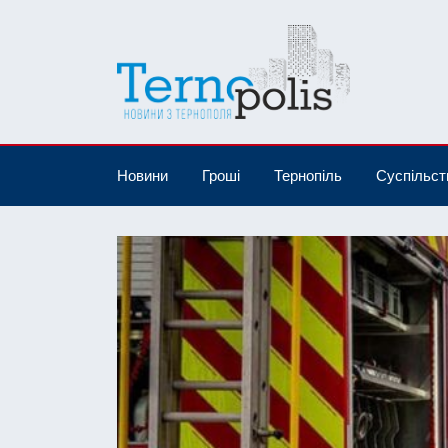
Новини
Гроші
Тернопіль
Суспільст