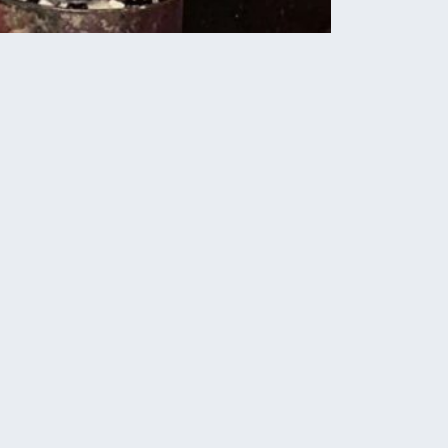
Новини
Тернопіль для ЗСУ: 50
дронів для бійців
аеромобільної бригади
06.08.2026
У Кременці внаслідок ДТП
травмувалися шестеро