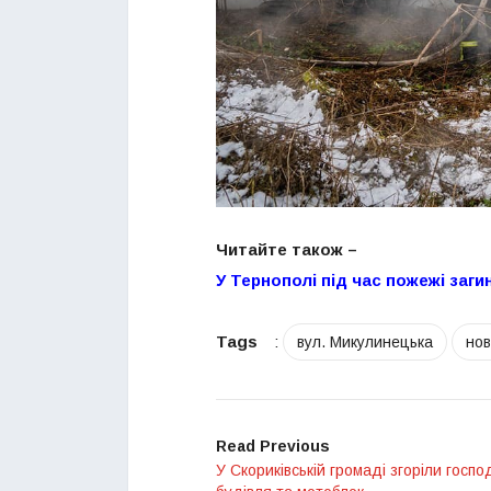
Читайте також –
У Тернополі під час пожежі заг
Tags
:
вул. Микулинецька
но
Read Previous
У Скориківській громаді згоріли госп