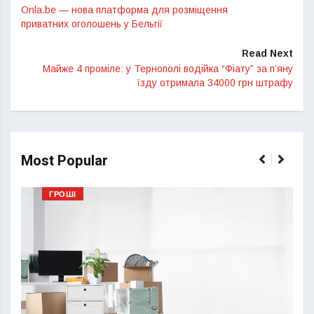
Onla.be — нова платформа для розмiщення
приватних оголошень у Бельгiї
Read Next
Майже 4 проміле: у Тернополі водійка “Фіату” за п’яну
їзду отримала 34000 грн штрафу
Most Popular
ГРОШІ