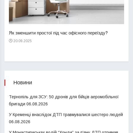
Перш
пере
Як зменшити простої під час офісного переїзду?
21
20.09.2025
Новини
Тернопіль для ЗСУ: 50 дронів для бійців аеромобільної
бригади
06.08.2026
У Кременці внаслідок ДТП травмувалися шестеро людей
06.08.2026
У Монастириськах водій “Хонди” за п’яну ДТП отримав