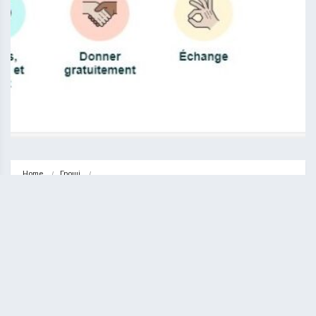
Home
Гроші
Onla.be — нова платформа для розмiщення приватних оголошень у 
Бельгiї
ГРОШІ
НОВИНИ
Onla.be — нова платформа для
розмiщення приватних оголошень