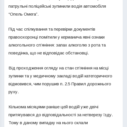
патрульні поліцейські зупинили водія автомобіля
“Опель Омега”.
Під час спілкування та перевірки документів
правоохоронці помітили у керманича явні ознаки
алкогольного сп’яніння: запах алкоголю з рота та
поведінка, що не відповідає обстановці.
Від проходження огляду на стан сп’яніння на місці
зупинки та у медичному закладі водій категоричного
відмовився, чим порушив п. 2.5 Правил дорожнього
руху.
Кількома місяцями раніше цей водій уже двічі
притягувався до відповідальності за нетверезу їзду.
Тому в даному випадку на нього склали