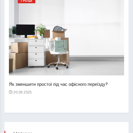
ГРОШІ
Перш
пере
Як зменшити простої під час офісного переїзду?
21
20.09.2025