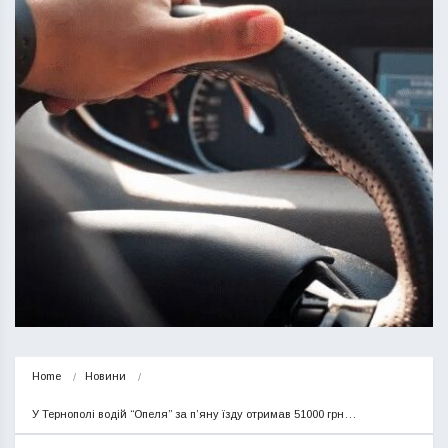
Home
Новини
У Тернополі водій “Опеля” за п’яну їзду отримав 51000 грн…