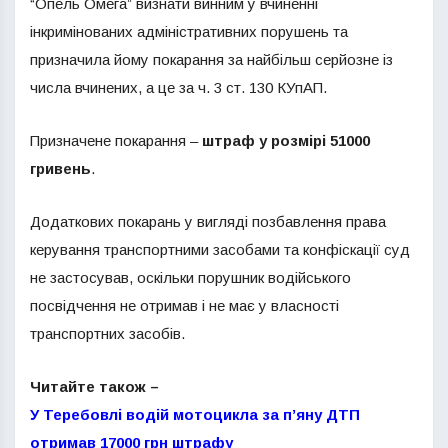
“Опель Омега” визнати винним у вчиненні
інкримінованих адміністративних порушень та
призначила йому покарання за найбільш серйозне із
числа вчинених, а це за ч. 3 ст. 130 КУпАП.
Призначене покарання –
штраф у розмірі 51000
гривень
.
Додаткових покарань у вигляді позбавлення права
керування транспортними засобами та конфіскації суд
не застосував, оскільки порушник водійського
посвідчення не отримав і не має у власності
транспортних засобів.
Читайте також –
У Теребовлі водій мотоцикла за п’яну ДТП
отримав 17000 грн штрафу