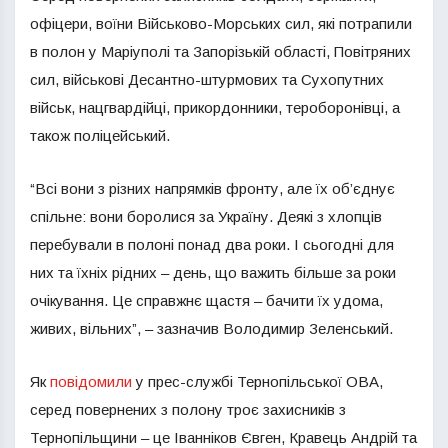
офіцери, воїни Військово-Морських сил, які потрапили
в полон у Маріуполі та Запорізькій області, Повітряних
сил, військові Десантно-штурмових та Сухопутних
військ, нацгвардійці, прикордонники, тероборонівці, а
також поліцейський.
“Всі вони з різних напрямків фронту, але їх об’єднує
спільне: вони боролися за Україну. Деякі з хлопців
перебували в полоні понад два роки. І сьогодні для
них та їхніх рідних – день, що важить більше за роки
очікування. Це справжнє щастя – бачити їх удома,
живих, вільних”, – зазначив Володимир Зеленський.
Як
повідомили
у прес-службі Тернопільської ОВА,
серед повернених з полону троє захисників з
Тернопільщини – це Іванніков Євген, Кравець Андрій та