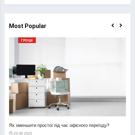
Most Popular
ГРОШІ
Перш
пере
Як зменшити простої під час офісного переїзду?
21
20.09.2025