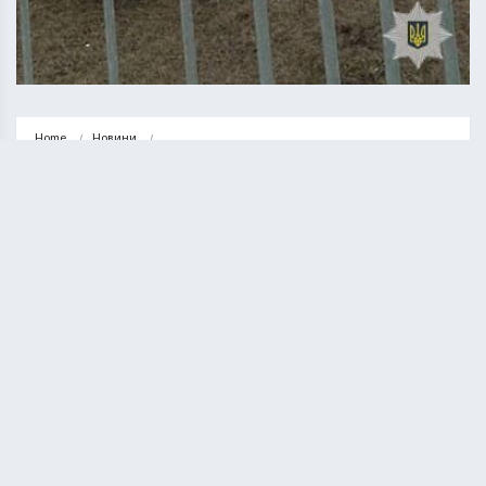
Home
Новини
У Тернополі встановили організаторів нелегальних автоперегонів. Що їм 
за це…
НОВИНИ
ТЕРНОПІЛЬ
У Тернополі встановили
організаторів нелегальних
автоперегонів. Що їм за це буде?
КУРИЛО ОЛЕГ
05.02.2025