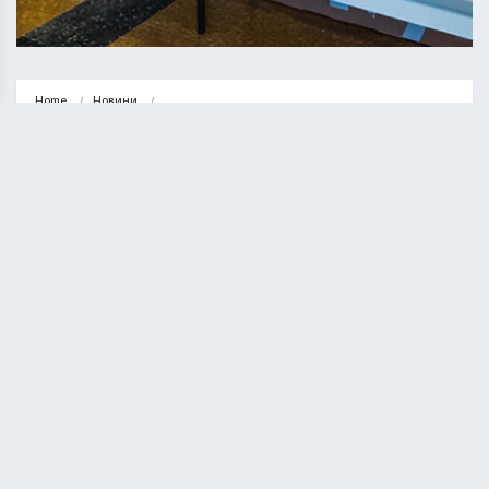
Home
Новини
Тернопіль передав 83-му батальйону ТРО зарядні станції та ноутбуки: 
Сергій…
НОВИНИ
ТЕРНОПІЛЬ
Тернопіль передав 83-му
батальйону ТРО зарядні станції та
ноутбуки: Сергій Надал
КУРИЛО ОЛЕГ
08.02.2025
1 minute read