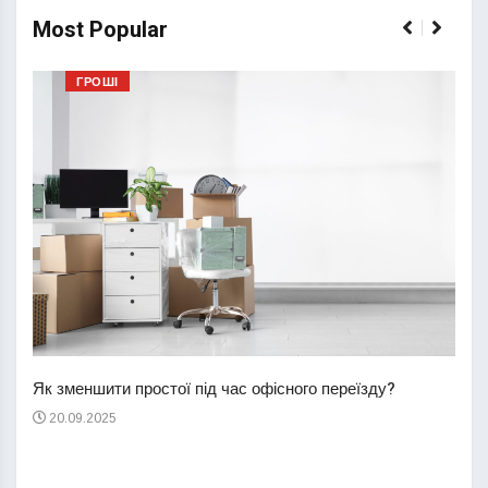
Most Popular
ГРОШІ
Перш
пере
Як зменшити простої під час офісного переїзду?
21
20.09.2025