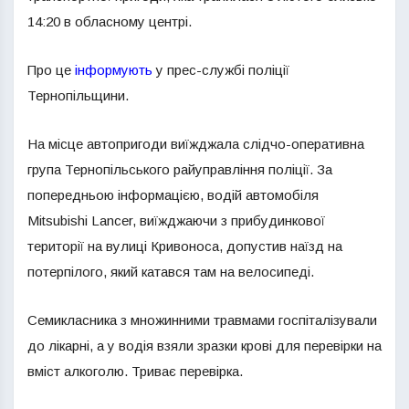
14:20 в обласному центрі.
Про це
інформують
у прес-службі поліції
Тернопільщини.
На місце автопригоди виїжджала слідчо-оперативна
група Тернопільського райуправління поліції. За
попередньою інформацією, водій автомобіля
Mitsubishi Lancer, виїжджаючи з прибудинкової
території на вулиці Кривоноса, допустив наїзд на
потерпілого, який катався там на велосипеді.
Семикласника з множинними травмами госпіталізували
до лікарні, а у водія взяли зразки крові для перевірки на
вміст алкоголю. Триває перевірка.