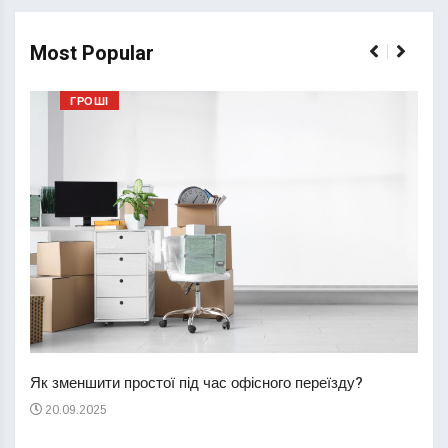
Most Popular
ГРОШІ
Перш
пере
Як зменшити простої під час офісного переїзду?
21
20.09.2025