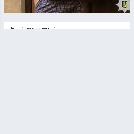
Home
Головні новини
У Тернополі затримали підприємця, який переправив через кордон 32 
чоловіків…
ГОЛОВНІ НОВИНИ
НОВИНИ
У Тернополі затримали
підприємця, який переправив
через кордон 32 чоловіків
призовного віку
КУРИЛО ОЛЕГ
19.03.2025