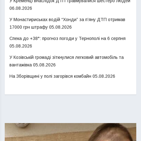
У Кременці внаслідок ДТП травмувалися шестеро людей
06.08.2026
У Монастириськах водій “Хонди” за п’яну ДТП отримав
17000 грн штрафу
05.08.2026
Спека до +38°: прогноз погоди у Тернополі на 6 серпня
05.08.2026
У Козівській громаді зіткнулися легковий автомобіль та
вантажівка
05.08.2026
На Зборівщині у полі загорівся комбайн
05.08.2026