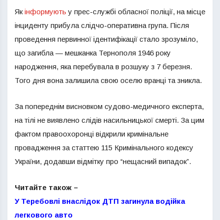
Як
інформують
у прес-службі обласної поліції, на місце
інциденту прибула слідчо-оперативна група. Після
проведення первинної ідентифікації стало зрозуміло,
що загибла — мешканка Тернополя 1946 року
народження, яка перебувала в розшуку з 7 березня.
Того дня вона залишила свою оселю вранці та зникла.
За попереднім висновком судово-медичного експерта,
на тілі не виявлено слідів насильницької смерті. За цим
фактом правоохоронці відкрили кримінальне
провадження за статтею 115 Кримінального кодексу
України, додавши відмітку про “нещасний випадок”.
Читайте також –
У Теребовлі внаслідок ДТП загинула водійка
легкового авто