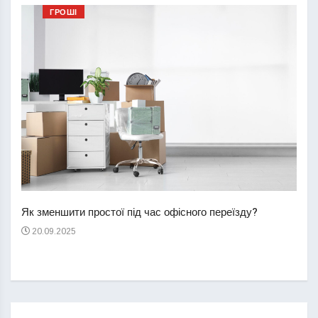
ГРОШІ
Перш
пере
Як зменшити простої під час офісного переїзду?
21
20.09.2025