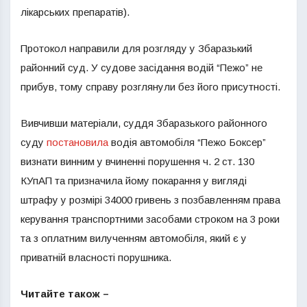
лікарських препаратів).
Протокол направили для розгляду у Збаразький
районний суд. У судове засідання водій “Пежо” не
прибув, тому справу розглянули без його присутності.
Вивчивши матеріали, суддя Збаразького районного
суду
постановила
водія автомобіля “Пежо Боксер”
визнати винним у вчиненні порушення ч. 2 ст. 130
КУпАП та призначила йому покарання у вигляді
штрафу у розмірі 34000 гривень з позбавленням права
керування транспортними засобами строком на 3 роки
та з оплатним вилученням автомобіля, який є у
приватній власності порушника.
Читайте також –