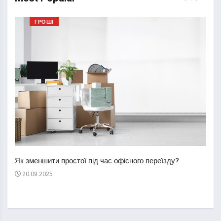
ГРОШІ
Перш
пере
Як зменшити простої під час офісного переїзду?
21
20.09.2025