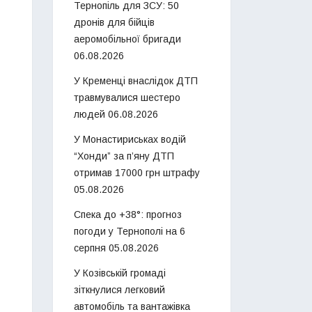
Тернопіль для ЗСУ: 50
дронів для бійців
аеромобільної бригади
06.08.2026
У Кременці внаслідок ДТП
травмувалися шестеро
людей
06.08.2026
У Монастириськах водій
“Хонди” за п’яну ДТП
отримав 17000 грн штрафу
05.08.2026
Спека до +38°: прогноз
погоди у Тернополі на 6
серпня
05.08.2026
У Козівській громаді
зіткнулися легковий
автомобіль та вантажівка