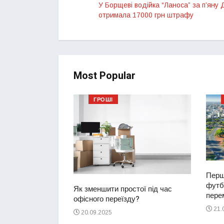
У Борщеві водійка “Ланоса” за п’яну
отримала 17000 грн штрафу
Most Popular
ГРОШІ
Перш
футбо
ий водій
Як зменшити простої під час
перем
2-річну дівчинку
офісного переїзду?
ереході
21.
20.09.2025