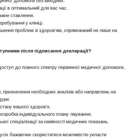
ичної допомоги без вихідних.
ції в оптимальний для вас час.
важне ставлення.
ребування у клініці.
ішення проблем зі здоров’ям, спрямований не лише на
тупними після підписання декларації?
оступ до повного спектру первинної медичної допомоги,
я, призначення необхідних аналізів або направлень на
дури.
стану вашого здоров’я.
розробка індивідуального плану лікування.
ької спеціалізації за наявності медичних показань.
ь усіх бажаючих скористатися можливістю укласти