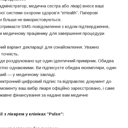
дміністратор, медична сестра або лікар) внесе ваші
ної системи охорони здоров’я “eHealth”. Паперові
и більше не використовуються.
и отримаєте SMS-повідомлення з кодом підтвердження,
ти медичному працівнику для завершення процедури
ий варіант декларації для ознайомлення. Уважно
 точність.
буде роздруковано ще один ідентичний примірник. Обидва
тно однаковими. Ви підписуєте обидва екземпляри, один
нший — у медичному закладі.
ектронний цифровий підпис та відправляє документ до
 моменту ваш вибір лікаря офіційно зареєстровано, і саме
жавне фінансування за надане вам медичне
з лікарем у клініках “Pulse”: