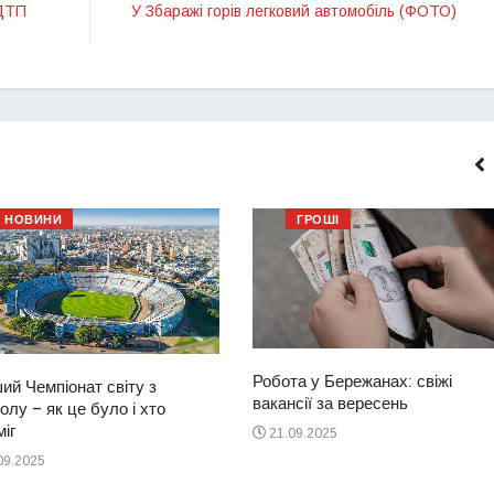
 ДТП
У Збаражі горів легковий автомобіль (ФОТО)
НОВИНИ
ГРОШІ
Робота у Бережанах: свіжі
ий Чемпіонат світу з
вакансії за вересень
лу – як це було і хто
іг
21.09.2025
09.2025