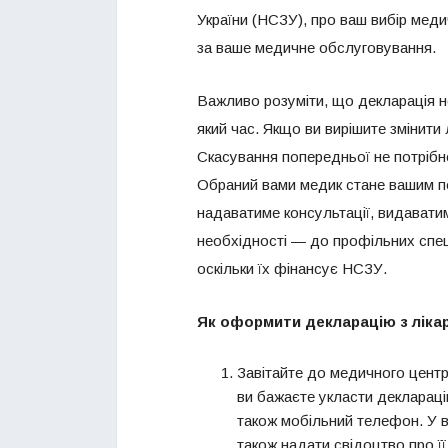
України (НСЗУ), про ваш вибір мед
за ваше медичне обслуговування.
Важливо розуміти, що декларація н
який час. Якщо ви вирішите змінит
Скасування попередньої не потрібне
Обраний вами медик стане вашим п
надаватиме консультації, видаватим
необхідності — до профільних спеці
оскільки їх фінансує НСЗУ.
Як оформити декларацію з лікар
Завітайте до медичного центру
ви бажаєте укласти деклараці
також мобільний телефон. У 
також надати свідоцтво про ї