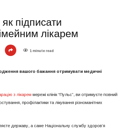
: як підписати
сімейним лікарем
1 minute read
ердження вашого бажання отримувати медичні
арацію з лікарем
мережі клінік “Пульс”, ви отримуєте повний
остування, профілактики та лікування різноманітних
ляєте державу, а саме Національну службу здоров’я