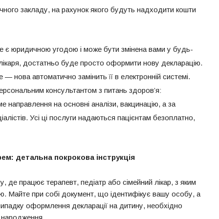
ичного закладу, на рахунок якого будуть надходити кошти
е є юридичною угодою і може бути змінена вами у будь-
и лікаря, достатньо буде просто оформити нову декларацію.
 — нова автоматично замінить її в електронній системі.
ерсональним консультантом з питань здоров’я:
е направлення на основні аналізи, вакцинацію, а за
алістів. Усі ці послуги надаються пацієнтам безоплатно,
ем: детальна покрокова інструкція
, де працює терапевт, педіатр або сімейний лікар, з яким
ю. Майте при собі документ, що ідентифікує вашу особу, а
випадку оформлення декларації на дитину, необхідно
ї народження.