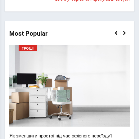
Most Popular
ГРОШІ
Перш
пере
Як зменшити простої під час офісного переїзду?
21