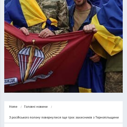
Home
Головні новини
З російського полону повернулися іще троє захисників з Тернопільщини