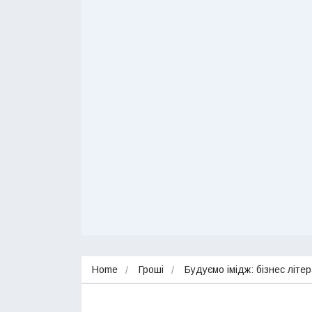
Home
Гроші
Будуємо імідж: бізнес літ