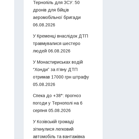
Тернопіль для ЗСУ: 50
дронів для бійців
аеромобільної бригади
06.08.2026
У Кременці внаслідок ДТП
травмувалися шестеро
людей
06.08.2026
У Монастириськах водій
“Хонди” за п’яну ДТП
отримав 17000 грн штрафу
05.08.2026
Спека до +38°: прогноз
погоди у Тернополі на 6
серпня
05.08.2026
У Козівській громаді
зіткнулися легковий
автомобіль та вантажівка