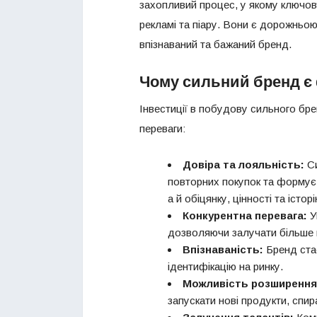
захопливий процес, у якому ключов
рекламі та піару. Вони є дорожньою
впізнаваний та бажаний бренд.
Чому сильний бренд є
Інвестиції в побудову сильного бр
переваги:
Довіра та лояльність:
Си
повторних покупок та формує 
а й обіцянку, цінності та істор
Конкурентна перевага:
У
дозволяючи залучати більше кл
Впізнаваність:
Бренд стає
ідентифікацію на ринку.
Можливість розширення
запускати нові продукти, спи