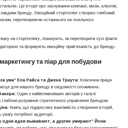
льгію. Це історії про заснування компанії, місію, клієнтів,
и завдяки бренду. Емоційний сторітелінг створює глибокий
ивачем, перетворюючи останнього на лояльного
вагу на сторітелінгу, показують, як перетворити сухі факти
аудиторією та формують емоційну прив’язаність до бренду.
 маркетингу та піар для побудови
за уми” Ела Райса та Джека Траута:
Класична праця
 місце для вашого бренду в свідомості споживача.
Аакера:
Один з найвпливовіших авторів у галузі
ь глибоке розуміння стратегічного управління брендом.
іна:
Книга, що підкреслює важливість створення історій,
ь увагу потрібної аудиторії.
 одни идеи выживают, а другие умирают” Йони
нципів, які роблять ідеї, продукти та бренди “заразливими”