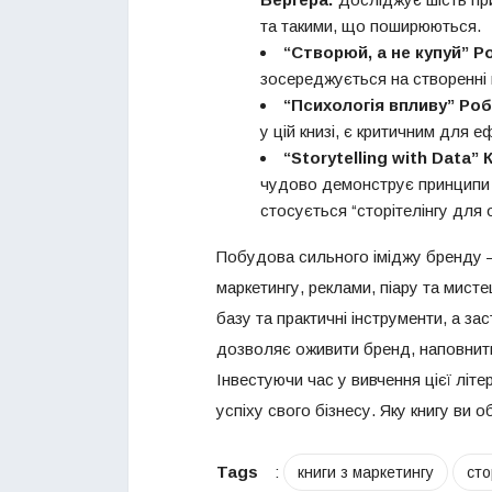
та такими, що поширюються.
“Створюй, а не купуй” Р
зосереджується на створенні 
“Психологія впливу” Роб
у цій книзі, є критичним для 
“Storytelling with Data”
чудово демонструє принципи с
стосується “сторітелінгу для 
Побудова сильного іміджу бренду –
маркетингу, реклами, піару та мист
базу та практичні інструменти, а за
дозволяє оживити бренд, наповнити 
Інвестуючи час у вивчення цієї літ
успіху свого бізнесу. Яку книгу ви 
Tags
:
книги з маркетингу
сто