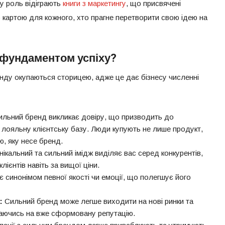
у роль відіграють
книги з маркетингу
, що присвячені
 картою для кожного, хто прагне перетворити свою ідею на
 фундаментом успіху?
енду окупаються сторицею, адже це дає бізнесу численні
льний бренд викликає довіру, що призводить до
лояльну клієнтську базу. Люди купують не лише продукт,
ію, яку несе бренд.
нікальний та сильний імідж виділяє вас серед конкурентів,
ієнтів навіть за вищої ціни.
 синонімом певної якості чи емоції, що полегшує його
:
Сильний бренд може легше виходити на нові ринки та
раючись на вже сформовану репутацію.