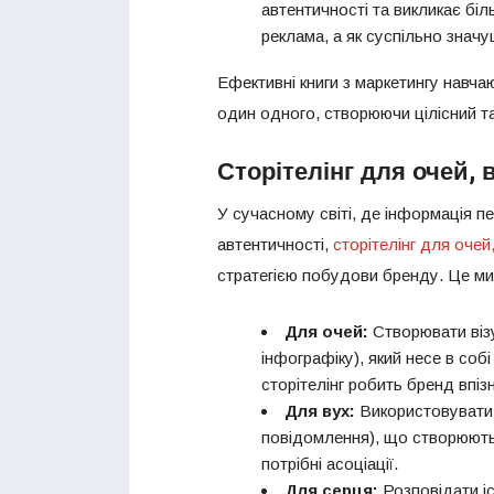
автентичності та викликає біл
реклама, а як суспільно знач
Ефективні книги з маркетингу навча
один одного, створюючи цілісний т
Сторітелінг для очей, в
У сучасному світі, де інформація п
автентичності,
сторітелінг для очей,
стратегією побудови бренду. Це ми
Для очей:
Створювати візу
інфографіку), який несе в собі
сторітелінг робить бренд впі
Для вух:
Використовувати 
повідомлення), що створюють 
потрібні асоціації.
Для серця:
Розповідати іс