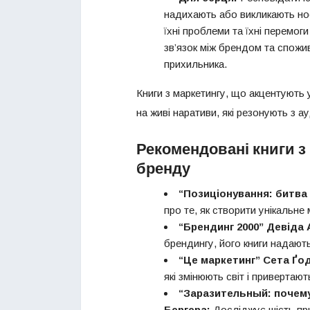
надихають або викликають носта
їхні проблеми та їхні перемог
зв’язок між брендом та спож
прихильника.
Книги з маркетингу, що акцентують у
на живі наративи, які резонують з 
Рекомендовані книги з
бренду
“Позиціонування: битва 
про те, як створити унікальне
“Брендинг 2000” Девіда 
брендингу, його книги надают
“Це маркетинг” Сета Ґод
які змінюють світ і привертают
“Заразительный: почему
Бергера:
Досліджує шість при