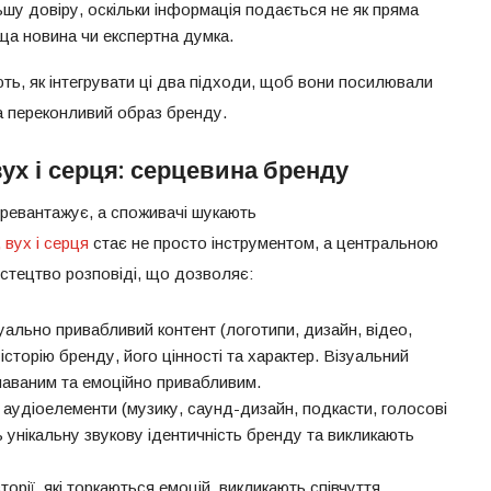
ьшу довіру, оскільки інформація подається не як пряма
уща новина чи експертна думка.
ють, як інтегрувати ці два підходи, щоб вони посилювали
а переконливий образ бренду.
ух і серця
: серцевина бренду
еревантажує, а споживачі шукають
 вух і серця
стає не просто інструментом, а центральною
стецтво розповіді, що дозволяє:
ально привабливий контент (логотипи, дизайн, відео,
 історію бренду, його цінності та характер. Візуальний
знаваним та емоційно привабливим.
аудіоелементи (музику, саунд-дизайн, подкасти, голосові
унікальну звукову ідентичність бренду та викликають
торії, які торкаються емоцій, викликають співчуття,