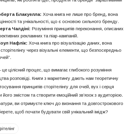
оберта Блакуелла:
Хоча книга не лише про бренд, вона
цінності та унікальності, що є основою сильного бренду.
ерта Чалдіні:
Розуміння принципів переконання, описаних
ефективних рекламних та піар-кампаній.
 Коул Нафлік:
Хоча книга про візуалізацію даних, вона
торітелінгу через візуальні елементи, що безпосередньо
очей”.
 це цілісний процес, що вимагає глибокого розуміння
ецтва розповіді. Книги з маркетингу дають нам теоретичну
стосування принципів сторітелінгу для очей, вух і серця
його змістом та створити емоційний зв’язок з аудиторією.
ератури, ви отримуєте ключ до визнання та довгострокового
оберете, щоб почати будувати свій унікальний імідж?
рітелінг