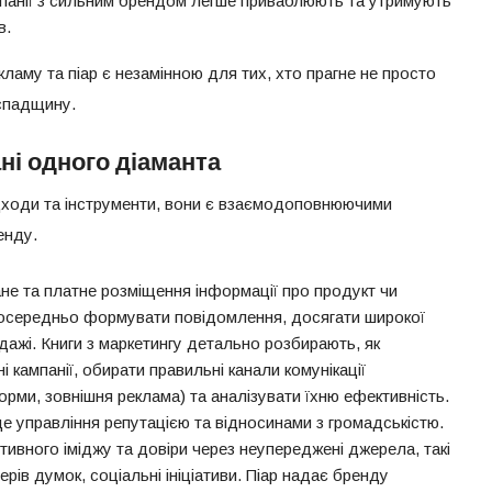
анії з сильним брендом легше приваблюють та утримують
в.
кламу та піар є незамінною для тих, хто прагне не просто
 спадщину.
ані одного діаманта
підходи та інструменти, вони є взаємодоповнюючими
енду.
не та платне розміщення інформації про продукт чи
осередньо формувати повідомлення, досягати широкої
дажі. Книги з маркетингу детально розбирають, як
 кампанії, обирати правильні канали комунікації
рми, зовнішня реклама) та аналізувати їхню ефективність.
це управління репутацією та відносинами з громадськістю.
ивного іміджу та довіри через неупереджені джерела, такі
ідерів думок, соціальні ініціативи. Піар надає бренду