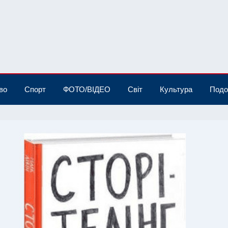
во
Спорт
ФОТО/ВІДЕО
Світ
Культура
Подо