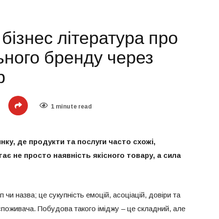
 бізнес література про
ьного бренду через
р
1 minute read
нку, де продукти та послуги часто схожі,
ає не просто наявність якісного товару, а сила
чи назва; це сукупність емоцій, асоціацій, довіри та
 споживача. Побудова такого іміджу – це складний, але