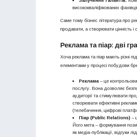
Залучення талантів:
Комп
висококваліфікованих фахівці
Саме тому бізнес література про ре
продавати, а створювати цінність і
Реклама та піар: дві гр
Хоча реклама та піар мають різні 
елементами у процесі побудови бр
Реклама
– це контрольова
послугу. Вона дозволяє безп
аудиторії та стимулювати про
створювати ефективні рекламні
(телебачення, цифрові платфо
Піар (Public Relations)
– 
Його мета – формування позит
як медіа-публікації, відгуки л