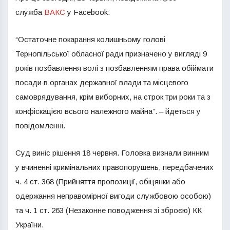
служба
ВАКС
у Facebook.
“Остаточне покарання колишньому голові
Тернопільської обласної ради призначено у вигляді 9
років позбавлення волі з позбавленням права обіймати
посади в органах державної влади та місцевого
самоврядування, крім виборних, на строк три роки та з
конфіскацією всього належного майна”. – йдеться у
повідомленні.
Суд виніс рішення 18 червня. Головка визнали винним
у вчиненні кримінальних правопорушень, передбачених
ч. 4 ст. 368 (Прийняття пропозиції, обіцянки або
одержання неправомірної вигоди службовою особою)
та ч. 1 ст. 263 (Незаконне поводження зі зброєю) КК
України.