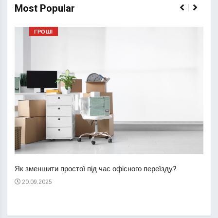
Most Popular
ГРОШІ
Перш
пере
Як зменшити простої під час офісного переїзду?
21
20.09.2025