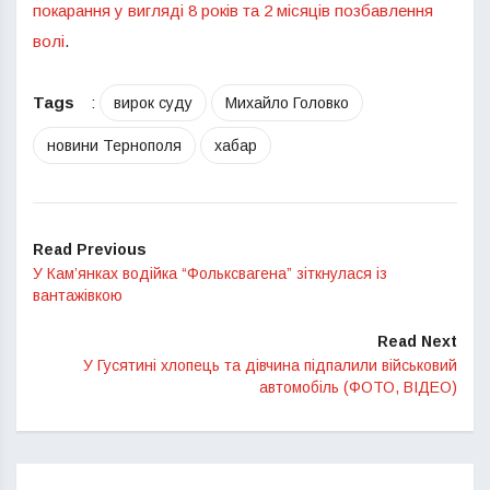
покарання у вигляді 8 років та 2 місяців позбавлення
волі
.
Tags
:
вирок суду
Михайло Головко
новини Тернополя
хабар
Read Previous
У Кам’янках водійка “Фольксвагена” зіткнулася із
вантажівкою
Read Next
У Гусятині хлопець та дівчина підпалили військовий
автомобіль (ФОТО, ВІДЕО)