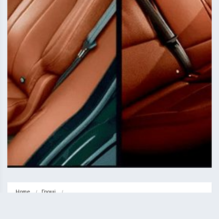
Home
Гроші
Автоательє KRUFFS: професійна перетяжка салону авто у Києві