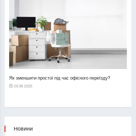
Перш
пере
Як зменшити простої під час офісного переїзду?
21
20.09.2025
Новини