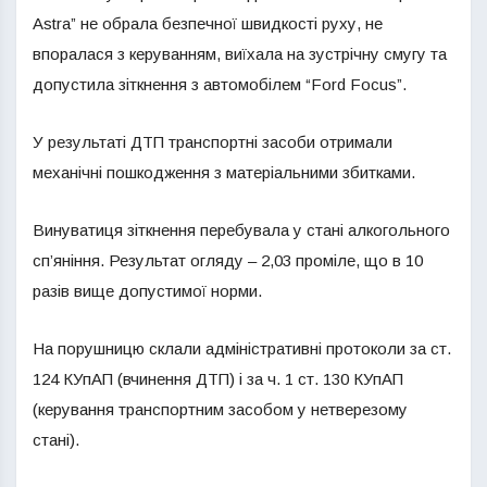
Astra” не обрала безпечної швидкості руху, не
впоралася з керуванням, виїхала на зустрічну смугу та
допустила зіткнення з автомобілем “Ford Focus”.
У результаті ДТП транспортні засоби отримали
механічні пошкодження з матеріальними збитками.
Винуватиця зіткнення перебувала у стані алкогольного
сп’яніння. Результат огляду – 2,03 проміле, що в 10
разів вище допустимої норми.
На порушницю склали адміністративні протоколи за ст.
124 КУпАП (вчинення ДТП) і за ч. 1 ст. 130 КУпАП
(керування транспортним засобом у нетверезому
стані).