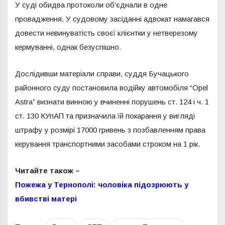
У суді обидва протоколи об’єднали в одне
провадження. У судовому засіданні адвокат намагався
довести невинуватість своєї клієнтки у нетверезому
кермуванні, однак безуспішно.
Дослідивши матеріали справи, суддя Бучацького
районного суду постановила водійку автомобіля “Оpel
Astra” визнати винною у вчиненні порушень ст. 124 і ч. 1
ст. 130 КУпАП та призначила їй покарання у вигляді
штрафу у розмірі 17000 гривень з позбавленням права
керування транспортними засобами строком на 1 рік.
Читайте також –
Пожежа у Тернополі: чоловіка підозрюють у
вбивстві матері