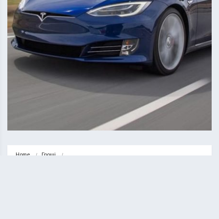
Home
Гроші
Day Drive: Электромобили Tesla из США — удобно, выгодно, 
технологично
ГРОШІ
НОВИНИ