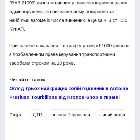
“ВАЗ 21099” визнати винним у вчиненні інкримінованих
адмінпорушень та призначив йому покарання за
найбільш вагоме із числа вчинених, а це за ч. 3 ст. 130
КУпАП.
Призначене покарання – штраф у розмірі 51000 гривень
з позбавленням права керування транспортними
засобами строком на 10 років.
Читайте також –
Огляд трьох найкращих копій годинників Antoine
Preziuso Tourbillons від Kronos-Shop в Україні
Tags
:
ДТП
новини Тернополя
п'яний водій