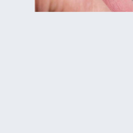
Home
Гроші
Робота у Збаражі: свіжі вак
ГРОШІ
НОВИНИ
Робота у Збараж
серпень 2025