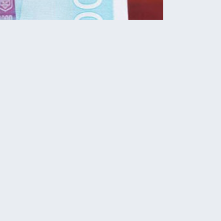
Новини
Інноваційне відновлення
волосся: найкращі засоби
від провідних брендів
07.08.2026
На Тернопільщині зіткнулися
три автомобілі. Є травмовані