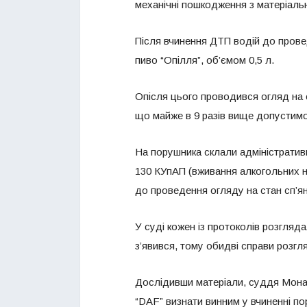
механічні пошкодження з матеріаль
Після вчинення ДТП водій до провед
пиво “Опілля”, об’ємом 0,5 л.
Опісля цього проводився огляд на с
що майже в 9 разів вище допустимо
На порушника склали адміністративні
130 КУпАП (вживання алкогольних н
до проведення огляду на стан сп’ян
У суді кожен із протоколів розгляда
з’явився, тому обидві справи розгл
Дослідивши матеріали, суддя Мона
“DAF” визнати винним у вчиненні по