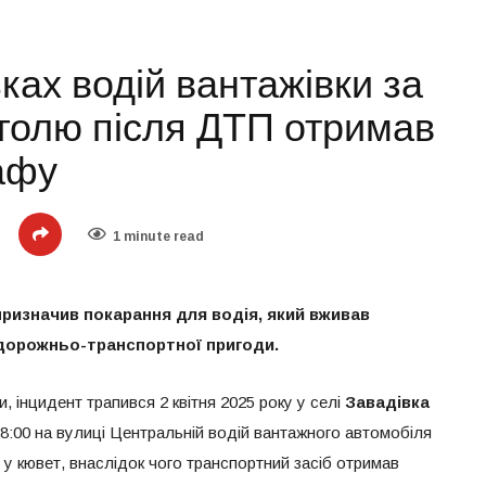
ах водій вантажівки за
голю після ДТП отримав
афу
1 minute read
ризначив покарання для водія, який вживав
 дорожньо-транспортної пригоди.
, інцидент трапився 2 квітня 2025 року у селі
Завадівка
8:00 на вулиці Центральній водій вантажного автомобіля
в у кювет, внаслідок чого транспортний засіб отримав