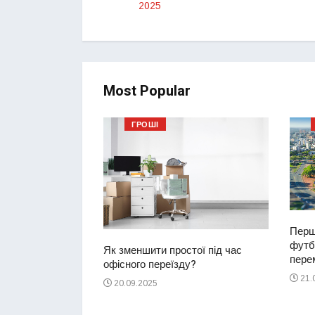
2025
Most Popular
ГРОШІ
Перш
футбо
ий водій
Як зменшити простої під час
перем
2-річну дівчинку
офісного переїзду?
ереході
21.
20.09.2025