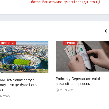
батальйон отримав сучасні зарядні станції
НОВИНИ
ГРОШІ
Робота у Бережанах: свіжі
ий Чемпіонат світу з
вакансії за вересень
лу – як це було і хто
іг
21.09.2025
09.2025