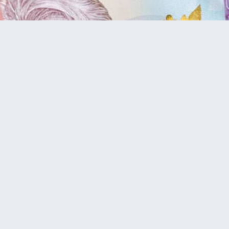
ансії за серпень 2025
і: свіжі вакансії за