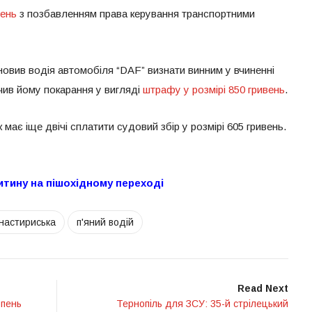
вень
з позбавленням права керування транспортними
овив водія автомобіля “DAF” визнати винним у вчиненні
чив йому покарання у вигляді
штрафу у розмірі 850 гривень
.
має іще двічі сплатити судовий збір у розмірі 605 гривень.
дитину на пішохідному переході
настириська
п'яний водій
Read Next
рпень
Тернопіль для ЗСУ: 35-й стрілецький