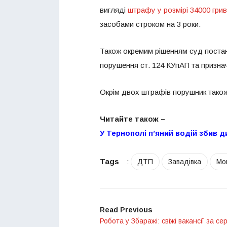
вигляді
штрафу у розмірі 34000 гри
засобами строком на 3 роки.
Також окремим рішенням суд постан
порушення ст. 124 КУпАП та призна
Окрім двох штрафів порушник також 
Читайте також –
У Тернополі п’яний водій збив 
Tags
:
ДТП
Завадівка
Мо
Read Previous
Робота у Збаражі: свіжі вакансії за се