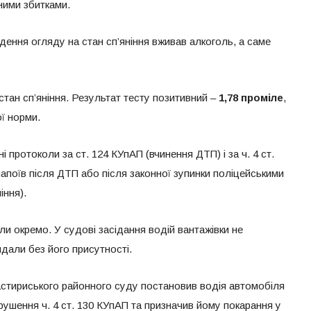
ними збитками.
ення огляду на стан сп’яніння вживав алкоголь, а саме
тан сп’яніння. Результат тесту позитивний –
1,78 проміле
,
ї норми.
 протоколи за ст. 124 КУпАП (вчинення ДТП) і за ч. 4 ст.
апоїв після ДТП або після законної зупинки поліцейськими
іння).
ли окремо. У судові засідання водій вантажівки не
ядали без його присутності.
стириського районного суду постановив водія автомобіля
рушення ч. 4 ст. 130 КУпАП та призначив йому покарання у