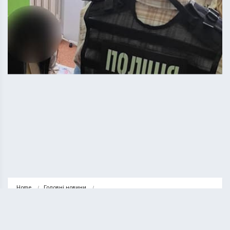
Home
Головні новини
На Тернопільщині голова районного ВЛК попався на хабарі