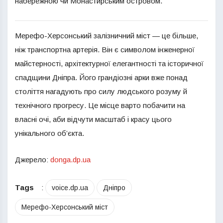
набережною чи Монастирським островом.
Мерефо-Херсонський залізничний міст — це більше,
ніж транспортна артерія. Він є символом інженерної
майстерності, архітектурної елегантності та історичної
спадщини Дніпра. Його грандіозні арки вже понад
століття нагадують про силу людського розуму й
технічного прогресу. Це місце варто побачити на
власні очі, аби відчути масштаб і красу цього
унікального об’єкта.
Джерело:
donga.dp.ua
Tags
:
voice.dp.ua
Дніпро
Мерефо-Херсонський міст