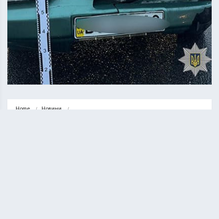
Home
Новини
На дамбі Тернопільського ставу зіткнулися три автомобілі
НОВИНИ
ТЕРНОПІЛЬ
На дамбі Тернопільського ставу
зіткнулися три автомобілі