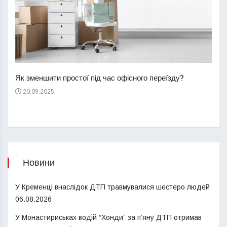
Перш
пере
Як зменшити простої під час офісного переїзду?
21
20.09.2025
Новини
У Кременці внаслідок ДТП травмувалися шестеро людей
06.08.2026
У Монастириськах водій “Хонди” за п’яну ДТП отримав