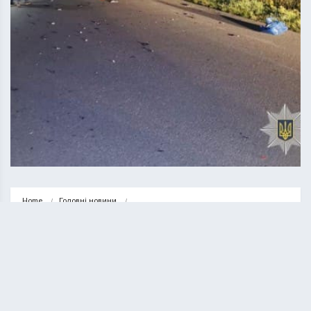
Home
Головні новини
На Тернопільщині внаслідок ДТП загинули мотоцикліст та пішохід
ГОЛОВНІ НОВИНИ
НОВИНИ
На Тернопільщині внаслідок ДТП