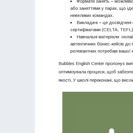
Формати занять
–
можливіс
або заняттями у парах, що ід
невеликих командах.
Викладачі
–
це досвідчені
сертифікатами (CELTA, TEFL),
Навчальні матеріали: онлай
автентичних бізнес-кейсів до 
релевантних потребам вашої к
Bubbles English Center пропонує ви
оптимізувала процеси, щоб забезпеч
якості. У школі переконані, що вис