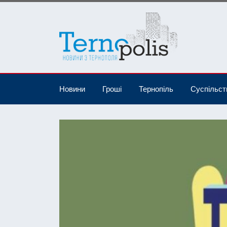
Новини
Гроші
Тернопіль
Суспільст