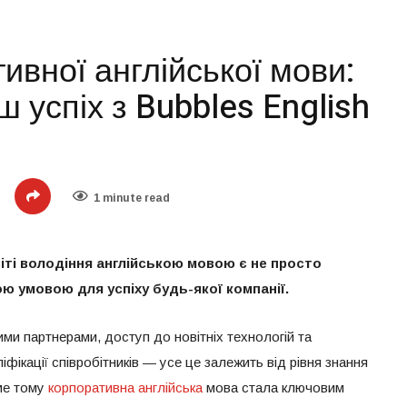
ивної англійської мови:
ш успіх з Bubbles English
1 minute read
іті володіння англійською мовою є не просто
ю умовою для успіху будь-якої компанії.
ми партнерами, доступ до новітніх технологій та
іфікації співробітників — усе це залежить від рівня знання
аме тому
корпоративна англійська
мова стала ключовим