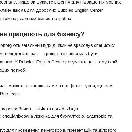
ерсоналу. Якщо ви шукаєте рішення для підвищення мовних
онлайн-школа для дорослих Bubbles English Center
ентом на реальних бізнес-потребах.
 не працюють для бізнесу?
опонують загальний підхід, який не враховує специфіку
знес-середовищі час — гроші, і навчання має бути
ним. У Bubbles English Center розуміють це, і тому їхній
ваших потреб.
 мас-маркет, а створює саме ті профільні курси, що вам
йної серії:
ля розробників, PM-ів та QA-фахівців.
: спеціалізована лексика для бухгалтерів, аудиторів та
у: для проведення переговорів, презентацій та ділового