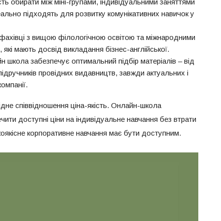
ть обирати між міні-групами, індивідуальними заняттями
еально підходять для розвитку комунікативних навичок у
 фахівці з вищою філологічною освітою та міжнародними
 які мають досвід викладання бізнес-англійської.
н школа забезпечує оптимальний підбір матеріалів – від
підручників провідних видавництв, завжди актуальних і
омпанії.
гідне співвідношення ціна-якість. Онлайн-школа
ити доступні ціни на індивідуальне навчання без втрати
окоякісне корпоративне навчання має бути доступним.