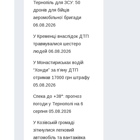
Тернопіль для ЗСУ: 50
дронів для бійців
аеромобільної бригади
06.08.2026
У Кременці внаслідок ДТП
травмувалися шестеро
людей
06.08.2026
У Монастириськах водій
“Хонди” за п’яну ДТП
отримав 17000 грн штрафу
05.08.2026
Спека до +38°: прогноз
погоди у Тернополі на 6
серпня
05.08.2026
У Козівській громаді
зіткнулися легковий
автомобіль та вантажівка