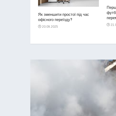
Перш
футбо
ий водій
Як зменшити простої під час
перем
2-річну дівчинку
офісного переїзду?
ереході
21.
20.09.2025