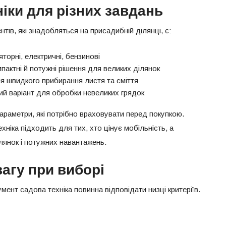
іки для різних завдань
ів, які знадобляться на присадибній ділянці, є:
торні, електричні, бензинові
пактні й потужні рішення для великих ділянок
ля швидкого прибирання листя та сміття
ий варіант для обробки невеликих грядок
і параметри, які потрібно враховувати перед покупкою.
ніка підходить для тих, хто цінує мобільність, а
лянок і потужних навантажень.
вагу при виборі
мент садова техніка повинна відповідати низці критеріїв.