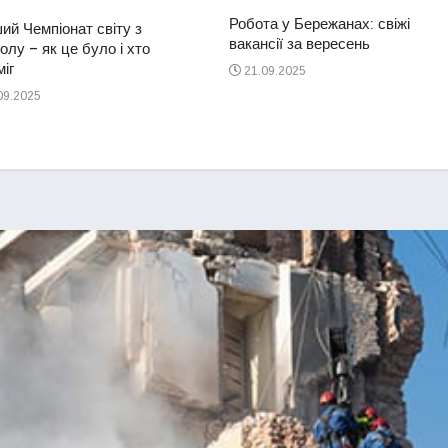
Робота у Бережанах: свіжі
ий Чемпіонат світу з
вакансії за вересень
лу – як це було і хто
іг
21.09.2025
09.2025