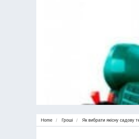
Home
Гроші
Як вибрати якісну садову т