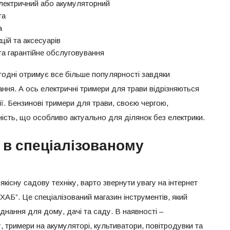
електричний або акумуляторний
та
а
цій та аксесуарів
та гарантійне обслуговування
одні отримує все більше популярності завдяки
тання. А ось електричні тримери для трави відрізняються
ії. Бензинові тримери для трави, своєю чергою,
ність, що особливо актуально для ділянок без електрики.
 в спеціалізованому
і
якісну садову техніку, варто звернути увагу на інтернет
ХАБ”. Це спеціалізований магазин інструментів, який
нання для дому, дачі та саду. В наявності –
 тримери на акумуляторі, культиватори, повітродувки та