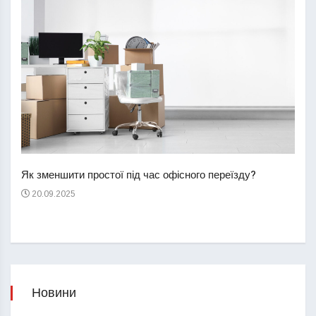
Перш
пере
Як зменшити простої під час офісного переїзду?
21
20.09.2025
Новини