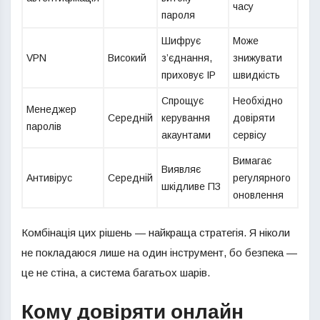
часу
пароля
Шифрує
Може
VPN
Високий
з’єднання,
знижувати
приховує IP
швидкість
Спрощує
Необхідно
Менеджер
Середній
керування
довіряти
паролів
акаунтами
сервісу
Вимагає
Виявляє
Антивірус
Середній
регулярного
шкідливе ПЗ
оновлення
Комбінація цих рішень — найкраща стратегія. Я ніколи
не покладаюся лише на один інструмент, бо безпека —
це не стіна, а система багатьох шарів.
Кому довіряти онлайн