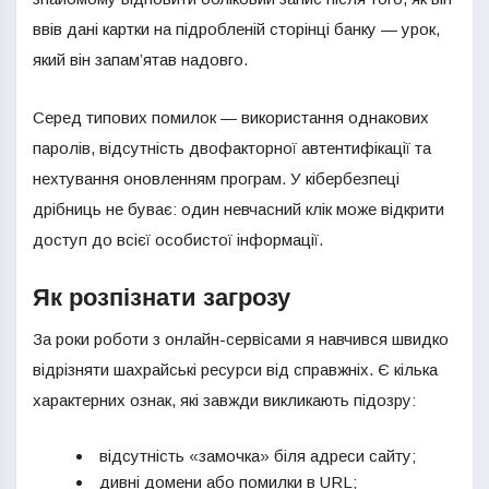
ввів дані картки на підробленій сторінці банку — урок,
який він запам’ятав надовго.
Серед типових помилок — використання однакових
паролів, відсутність двофакторної автентифікації та
нехтування оновленням програм. У кібербезпеці
дрібниць не буває: один невчасний клік може відкрити
доступ до всієї особистої інформації.
Як розпізнати загрозу
За роки роботи з онлайн-сервісами я навчився швидко
відрізняти шахрайські ресурси від справжніх. Є кілька
характерних ознак, які завжди викликають підозру:
відсутність «замочка» біля адреси сайту;
дивні домени або помилки в URL;