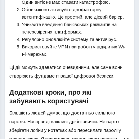
Один витік не має ставати катастрофою.
Обов’язково активуйте двофакторну
автентифікацію. Це простий, але дієвий бар’єр.
Уникайте введення банківських реквізитів на
неперевірених платформах.
Регулярно оновлюйте систему та антивірус.
Використовуйте VPN при роботі у відкритих Wi-
Fi-мережах.
Ці дії можуть здаватися очевидними, але саме вони
створюють фундамент вашої цифрової безпеки.
Додаткові кроки, про які
забувають користувачі
Більшість людей думає, що достатньо сильного
пароля. Насправді важливі дрібні звички. Не варто
зберігати логіни у нотатках або пересилати паролі у
месенджерах. Я користуюсь менеджером паролів — це