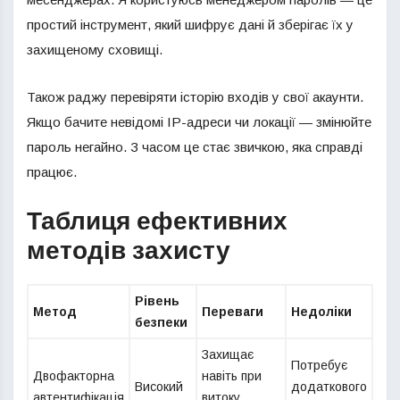
простий інструмент, який шифрує дані й зберігає їх у
захищеному сховищі.
Також раджу перевіряти історію входів у свої акаунти.
Якщо бачите невідомі IP-адреси чи локації — змінюйте
пароль негайно. З часом це стає звичкою, яка справді
працює.
Таблиця ефективних
методів захисту
Рівень
Метод
Переваги
Недоліки
безпеки
Захищає
Потребує
Двофакторна
навіть при
Високий
додаткового
автентифікація
витоку