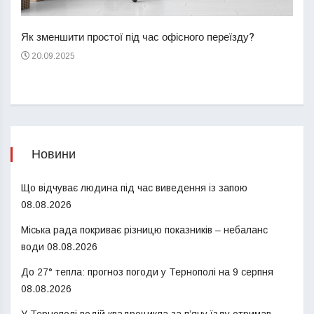
Перш
пере
Як зменшити простої під час офісного переїзду?
21
20.09.2025
Новини
Що відчуває людина під час виведення із запою
08.08.2026
Міська рада покриває різницю показників – небаланс
води
08.08.2026
До 27° тепла: прогноз погоди у Тернополі на 9 серпня
08.08.2026
У Тернополі водій квадроцикла за п’яну їзду отримав