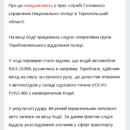
Про це
повідомляють
у прес-службі Головного
управління Національної поліції в Тернопільській
області.
На місці події працювала слідчо-оперативна група
Теребовлянського відділення поліції.
У ході перевірки стало відомо, що водій автомобіля
ВАЗ-21099, рухаючись в напрямку Теребовлі, здійснив
виїзд на смугу зустрічного руху, де допустив зіткнення
з автопоїздом у складі сідлового тягача VOLVO
FH13.460 з напівпричепом Kogel.
У результаті удару 49-річний кермувальник легкового
авто загинув на місці події. За даним фактом слідчі
відділу розслідування злочинів у сфері транспорту