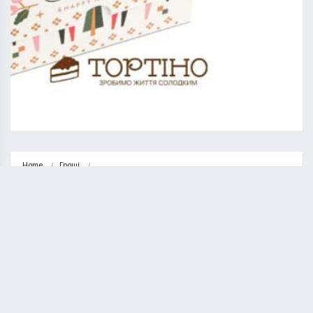
Home
Гроші
Як вибрати новорічні коробки для солодких подарунків
ГРОШІ
НОВИНИ
Як вибрати новорічні коробки для
солодких подарунків