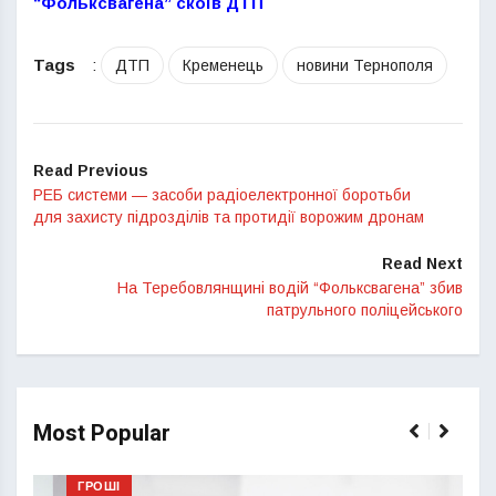
“Фольксвагена” скоїв ДТП
Tags
:
ДТП
Кременець
новини Тернополя
Read Previous
РЕБ системи — засоби радіоелектронної боротьби
для захисту підрозділів та протидії ворожим дронам
Read Next
На Теребовлянщині водій “Фольксвагена” збив
патрульного поліцейського
Most Popular
ГРОШІ