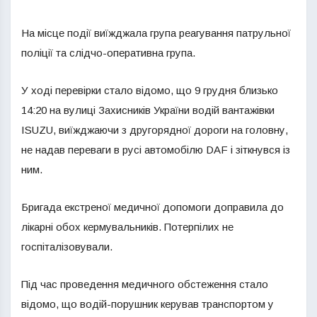
На місце події виїжджала група реагування патрульної
поліції та слідчо-оперативна група.
У ході перевірки стало відомо, що 9 грудня близько
14:20 на вулиці Захисників України водій вантажівки
ISUZU, виїжджаючи з другорядної дороги на головну,
не надав переваги в русі автомобілю DAF і зіткнувся із
ним.
Бригада екстреної медичної допомоги доправила до
лікарні обох кермувальників. Потерпілих не
госпіталізовували.
Під час проведення медичного обстеження стало
відомо, що водій-порушник керував транспортом у