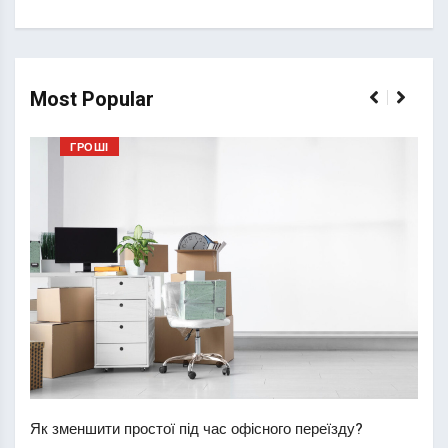
Most Popular
ГРОШІ
Перш
пере
Як зменшити простої під час офісного переїзду?
21