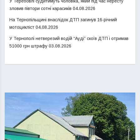
У Теребовлі судитимуть чоловіка, який під час нересту
зловив півтори сотні карасиків
04.08.2026
На Тернопільщині внаслідок ДТП загинув 16-річний
мотоцикліст
04.08.2026
У Тернополі нетверезий водій “Ауді” скоїв ДТП і отримав
51000 грн штрафу
03.08.2026