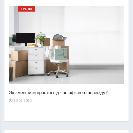
ГРОШІ
Перш
пере
Як зменшити простої під час офісного переїзду?
21
20.09.2025