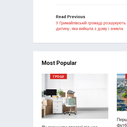
Read Previous
У Гримайлівській громаді розшукують 
дитину, яка вийшла з дому і зникла
Most Popular
ГРОШІ
Перш
футбо
ий водій