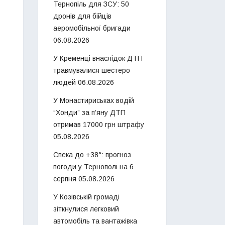
Тернопіль для ЗСУ: 50
дронів для бійців
аеромобільної бригади
06.08.2026
У Кременці внаслідок ДТП
травмувалися шестеро
людей
06.08.2026
У Монастириськах водій
“Хонди” за п’яну ДТП
отримав 17000 грн штрафу
05.08.2026
Спека до +38°: прогноз
погоди у Тернополі на 6
серпня
05.08.2026
У Козівській громаді
зіткнулися легковий
автомобіль та вантажівка