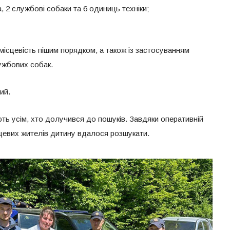
, 2 службові собаки та 6 одиниць техніки;
місцевість пішим порядком, а також із застосуванням
лужбових собак.
ий.
ь усім, хто долучився до пошуків. Завдяки оперативній
сцевих жителів дитину вдалося розшукати.