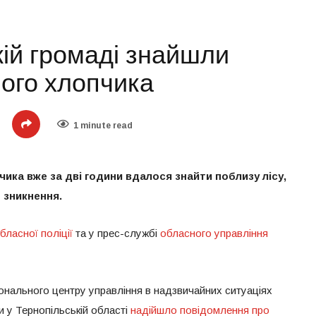
кій громаді знайшли
ного хлопчика
1 minute read
ика вже за дві години вдалося знайти поблизу лісу,
о зникнення.
бласної поліції
та у прес-службі
обласного управління
гіонального центру управління в надзвичайних ситуаціях
 у Тернопільській області
надійшло повідомлення про