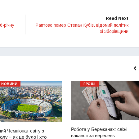
Read Next
6-річну
Раптово помер Степан Кубів, відомий політик
зі Зборівщини
НОВИНИ
ГРОШІ
Робота у Бережанах: свіжі
ий Чемпіонат світу з
вакансії за вересень
лу – як це було і хто