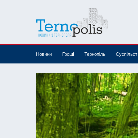
Новини
Гроші
Тернопіль
Суспільст