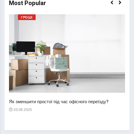
Most Popular
ГРОШІ
Перш
пере
Як зменшити простої під час офісного переїзду?
21
20.09.2025