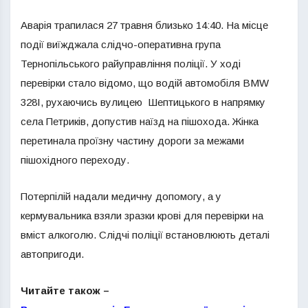
Аварія трапилася 27 травня близько 14:40. На місце
події виїжджала слідчо-оперативна група
Тернопільського райуправління поліції. У ході
перевірки стало відомо, що водій автомобіля BMW
328I, рухаючись вулицею Шептицького в напрямку
села Петриків, допустив наїзд на пішохода. Жінка
перетинала проїзну частину дороги за межами
пішохідного переходу.
Потерпілій надали медичну допомогу, а у
кермувальника взяли зразки крові для перевірки на
вміст алкоголю. Слідчі поліції встановлюють деталі
автопригоди.
Читайте також –