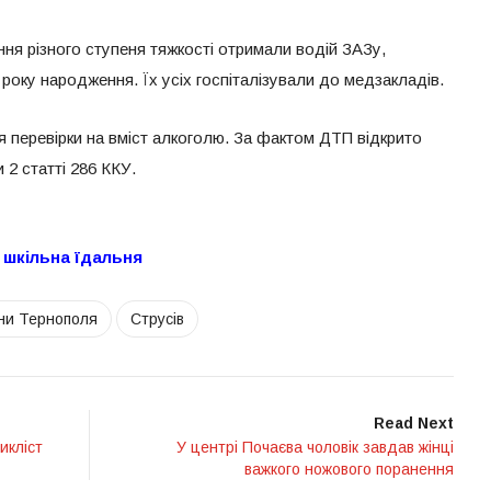
ння різного ступеня тяжкості отримали водій ЗАЗу,
 року народження. Їх усіх госпіталізували до медзакладів.
ля перевірки на вміст алкоголю. За фактом ДТП відкрито
2 статті 286 ККУ.
а шкільна їдальня
ни Тернополя
Струсів
Read Next
икліст
У центрі Почаєва чоловік завдав жінці
важкого ножового поранення