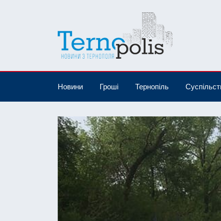
Новини
Гроші
Тернопіль
Суспільст