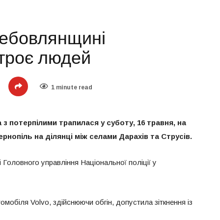
ребовлянщині
троє людей
1 minute read
 потерпілими трапилася у суботу, 16 травня, на
рнопіль на ділянці між селами Дарахів та Струсів.
 Головного управління Національної поліції у
омобіля Volvo, здійснюючи обгін, допустила зіткнення із