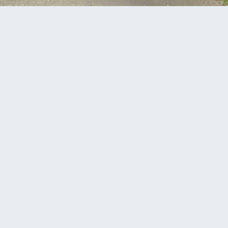
чині 14-річний мотоцикліст отримав важкі травми
чаччині 14-річний
римав важкі травми
1 minute read