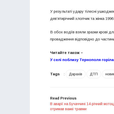
У результаті удару тілесні ушкодже
дев’ятирічний хлопчик та жінка 1996
В обох водіїв взяли зразки крові д
провадження відповідно до частини 
Читайте також –
У селі поблизу Тернополя горіл
Tags
:
Дарахів
ДТП
нови
Read Previous
В аварії на Бучаччині 14-річний мотоц
отримав важкі травми