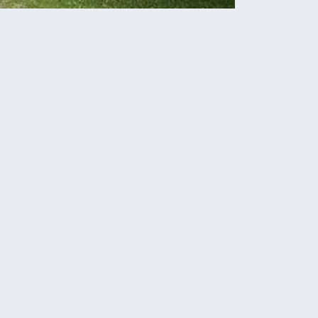
Новини
Інноваційне відновлення
волосся: найкращі засоби
від провідних брендів
07.08.2026
На Тернопільщині зіткнулися
три автомобілі. Є травмовані
07.08.2026