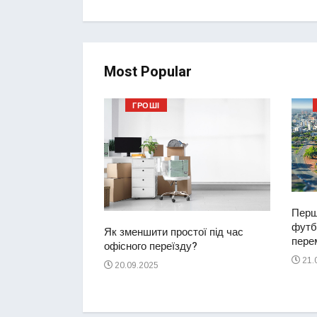
Most Popular
ГРОШІ
Перш
футбо
ий водій
Як зменшити простої під час
перем
2-річну дівчинку
офісного переїзду?
ереході
21.
20.09.2025