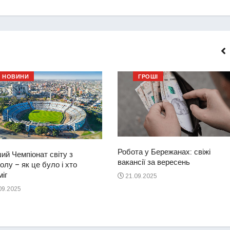
НОВИНИ
ГРОШІ
Робота у Бережанах: свіжі
ий Чемпіонат світу з
вакансії за вересень
лу – як це було і хто
іг
21.09.2025
09.2025