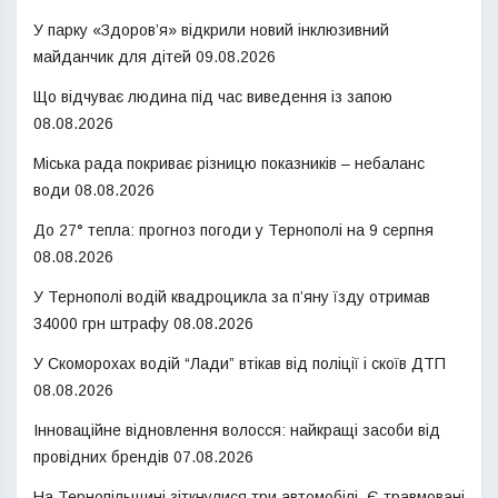
У парку «Здоров’я» відкрили новий інклюзивний
майданчик для дітей
09.08.2026
Що відчуває людина під час виведення із запою
08.08.2026
Міська рада покриває різницю показників – небаланс
води
08.08.2026
До 27° тепла: прогноз погоди у Тернополі на 9 серпня
08.08.2026
У Тернополі водій квадроцикла за п’яну їзду отримав
34000 грн штрафу
08.08.2026
У Скоморохах водій “Лади” втікав від поліції і скоїв ДТП
08.08.2026
Інноваційне відновлення волосся: найкращі засоби від
провідних брендів
07.08.2026
На Тернопільщині зіткнулися три автомобілі. Є травмовані