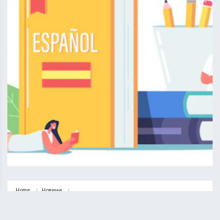
Home
Новини
Іспанська мова рівня А1: 5 неочікуваних переваг для кожного