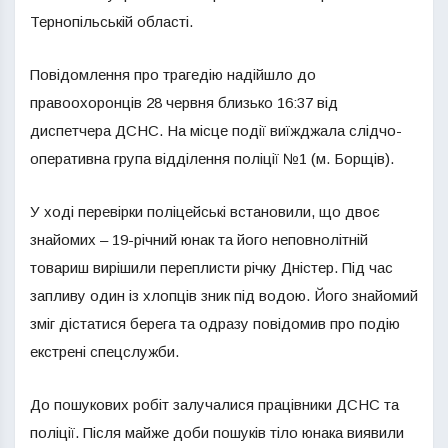
Тернопільській області.
Повідомлення про трагедію надійшло до
правоохоронців 28 червня близько 16:37 від
диспетчера ДСНС. На місце події виїжджала слідчо-
оперативна група відділення поліції №1 (м. Борщів).
У ході перевірки поліцейські встановили, що двоє
знайомих – 19-річний юнак та його неповнолітній
товариш вирішили переплисти річку Дністер. Під час
запливу один із хлопців зник під водою. Його знайомий
зміг дістатися берега та одразу повідомив про подію
екстрені спецслужби.
До пошукових робіт залучалися працівники ДСНС та
поліції. Після майже доби пошуків тіло юнака виявили