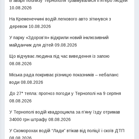
В аварії поблизу Тернополя травмувалися п’ятеро людей
10.08.2026
На Кременеччині водій легкового авто зіткнувся з
деревом
10.08.2026
У парку «Здоров’я» відкрили новий інклюзивний
майданчик для дітей
09.08.2026
Що відчуває людина під час виведення із запою
08.08.2026
Міська рада покриває різницю показників – небаланс
води
08.08.2026
До 27° тепла: прогноз погоди у Тернополі на 9 серпня
08.08.2026
У Тернополі водій квадроцикла за п’яну їзду отримав
34000 грн штрафу
08.08.2026
У Скоморохах водій “Лади” втікав від поліції і скоїв ДТП
08.08.2026