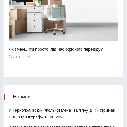
Перш
пере
Як зменшити простої під час офісного переїзду?
21
20.09.2025
Новини
У Тернополі водій “Фольксвагена” за п’яну ДТП отримав
17000 грн штрафу
10.08.2026