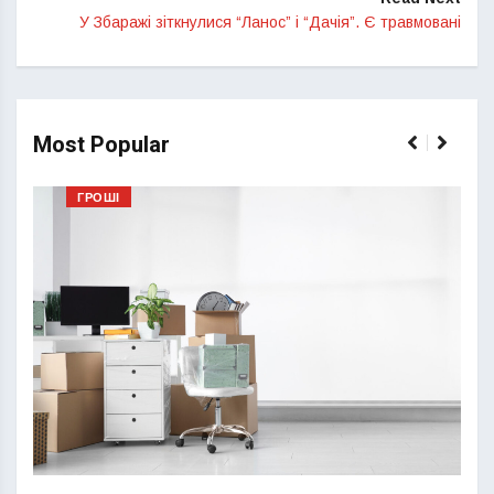
У Збаражі зіткнулися “Ланос” і “Дачія”. Є травмовані
Most Popular
ГРОШІ
Перш
пере