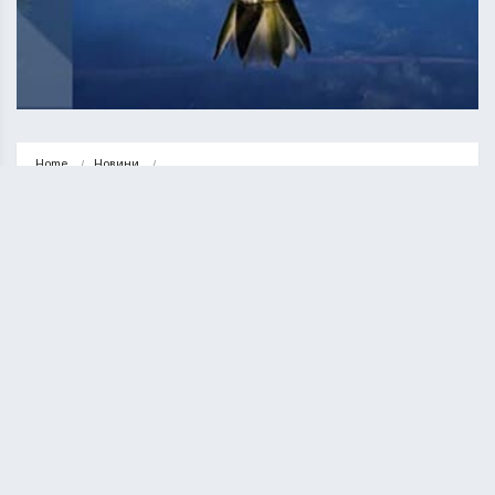
Home
Новини
До 30° тепла: прогноз погоди у Тернополі на 24 червня
НОВИНИ
ТЕРНОПІЛЬ
До 30° тепла: прогноз погоди у
Тернополі на 24 червня
ВАСИЛЬ СОЛТИС
23.06.2026
0 minute read