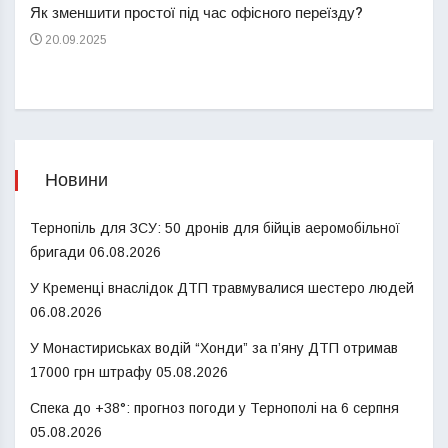
Як зменшити простої під час офісного переїзду?
21
20.09.2025
Новини
Тернопіль для ЗСУ: 50 дронів для бійців аеромобільної
бригади
06.08.2026
У Кременці внаслідок ДТП травмувалися шестеро людей
06.08.2026
У Монастириськах водій “Хонди” за п’яну ДТП отримав
17000 грн штрафу
05.08.2026
Спека до +38°: прогноз погоди у Тернополі на 6 серпня
05.08.2026