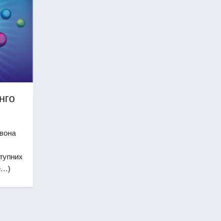
нго
 вона
ступних
ше…)