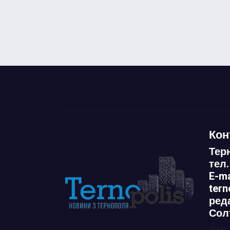
Кон
Тер
тел.
E-ma
ter
ред
Сол
11111