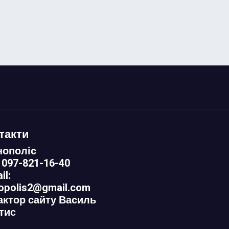
такти
нополіс
 097-821-16-40
il:
nopolis2@gmail.com
актор сайту Василь
тис