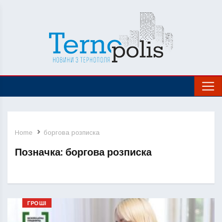
Home
боргова розписка
Позначка:
боргова розписка
ГРОШІ