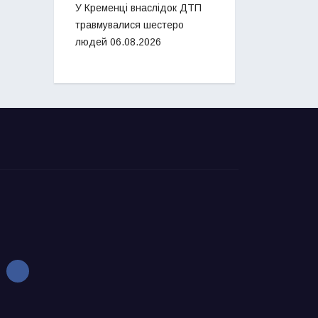
У Кременці внаслідок ДТП
травмувалися шестеро
людей
06.08.2026