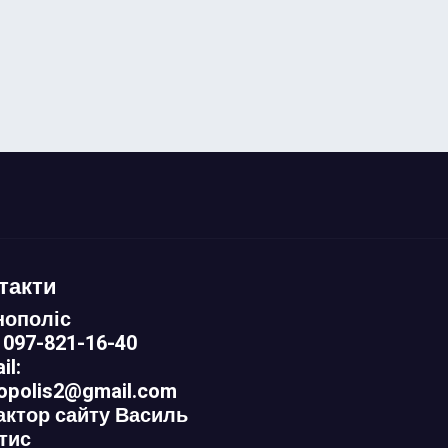
такти
нополіс
 097-821-16-40
il:
nopolis2@gmail.com
актор сайту Василь
тис