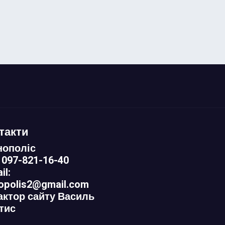
такти
нополіс
 097-821-16-40
il:
nopolis2@gmail.com
актор сайту Василь
тис