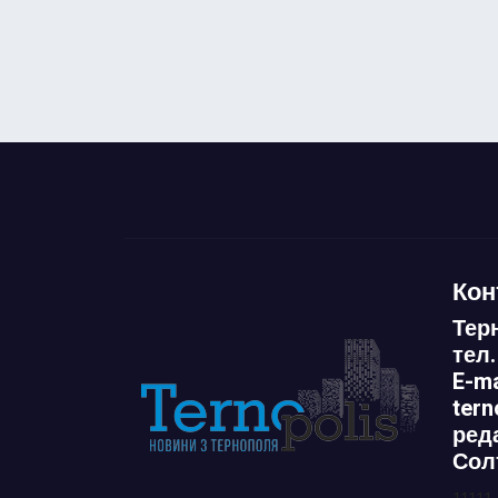
Кон
Тер
тел.
E-ma
ter
ред
Сол
11111