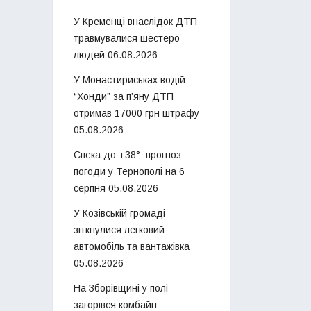
У Кременці внаслідок ДТП
травмувалися шестеро
людей
06.08.2026
У Монастириськах водій
“Хонди” за п’яну ДТП
отримав 17000 грн штрафу
05.08.2026
Спека до +38°: прогноз
погоди у Тернополі на 6
серпня
05.08.2026
У Козівській громаді
зіткнулися легковий
автомобіль та вантажівка
05.08.2026
На Зборівщині у полі
загорівся комбайн