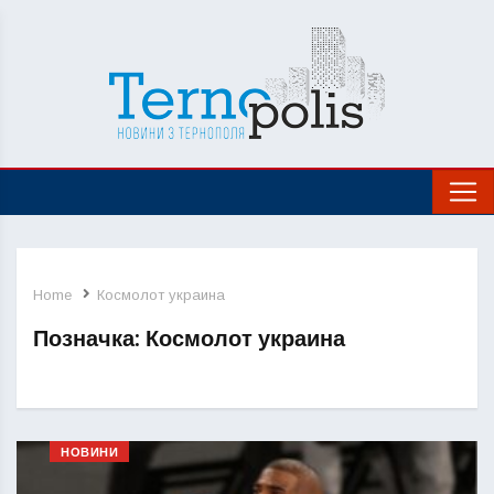
Home
Космолот украина
Позначка:
Космолот украина
НОВИНИ