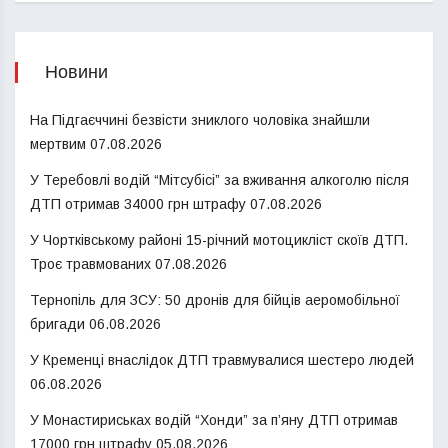
Новини
На Підгаєччині безвісти зниклого чоловіка знайшли
мертвим
07.08.2026
У Теребовлі водій “Мітсубісі” за вживання алкоголю після
ДТП отримав 34000 грн штрафу
07.08.2026
У Чортківському районі 15-річний мотоцикліст скоїв ДТП.
Троє травмованих
07.08.2026
Тернопіль для ЗСУ: 50 дронів для бійців аеромобільної
бригади
06.08.2026
У Кременці внаслідок ДТП травмувалися шестеро людей
06.08.2026
У Монастириськах водій “Хонди” за п’яну ДТП отримав
17000 грн штрафу
05.08.2026