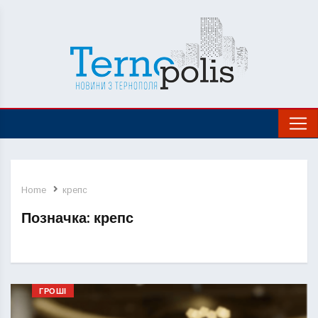
Home
крепс
Позначка:
крепс
ГРОШІ