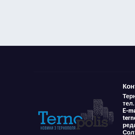
Кон
Тер
тел.
E-ma
ter
ред
Сол