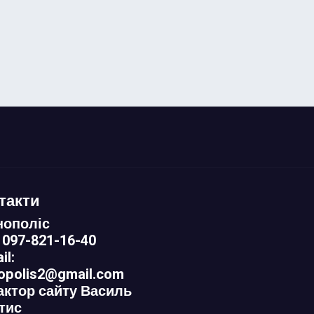
такти
нополіс
 097-821-16-40
il:
nopolis2@gmail.com
актор сайту Василь
тис