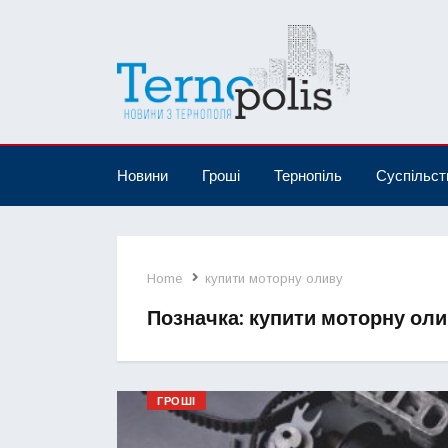
Новини
Гроші
Тернопіль
Суспільст
Home
купити моторну оливу
Позначка:
купити моторну оли
ГРОШІ