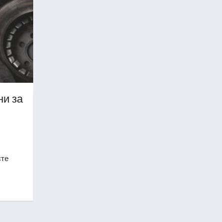
ни за
єте