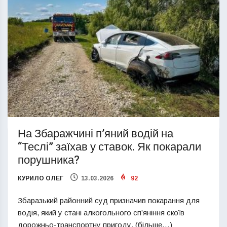
На Збаражчині п’яний водій на
“Теслі” заїхав у ставок. Як покарали
порушника?
КУРИЛО ОЛЕГ
13.03.2026
92
Збаразький районний суд призначив покарання для
водія, який у стані алкогольного сп’яніння скоїв
дорожньо-транспортну пригоду. (більше…)