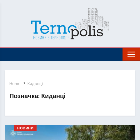
Home
Киданці
Позначка:
Киданці
НОВИНИ