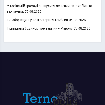
У Козівській громаді зіткнулися легковий автомобіль та
вантажівка
05.08.2026
На Зборівщині у полі загорівся комбайн
05.08.2026
Приватний будинок престарілих у Рівному
05.08.2026