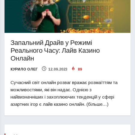
Запальний Драйв у Режимі
Реального Часу: Лайв Казино
Онлайн
КУРИЛО ОЛЕГ
12.09.2023
89
Сучасний світ онлайн розваг вражає розмаїттям та
можливостями, які він надає. Однією з
найвизначніших і захоплюючих тенденцій у сфері
азартних ігор є лайв казино онлайн. (більше…)