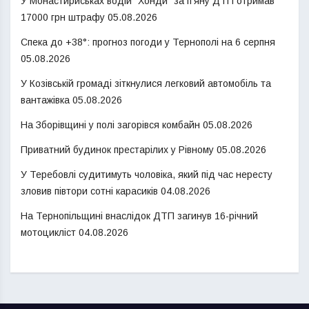
У Монастириськах водій “Хонди” за п’яну ДТП отримав
17000 грн штрафу
05.08.2026
Спека до +38°: прогноз погоди у Тернополі на 6 серпня
05.08.2026
У Козівській громаді зіткнулися легковий автомобіль та
вантажівка
05.08.2026
На Зборівщині у полі загорівся комбайн
05.08.2026
Приватний будинок престарілих у Рівному
05.08.2026
У Теребовлі судитимуть чоловіка, який під час нересту
зловив півтори сотні карасиків
04.08.2026
На Тернопільщині внаслідок ДТП загинув 16-річний
мотоцикліст
04.08.2026