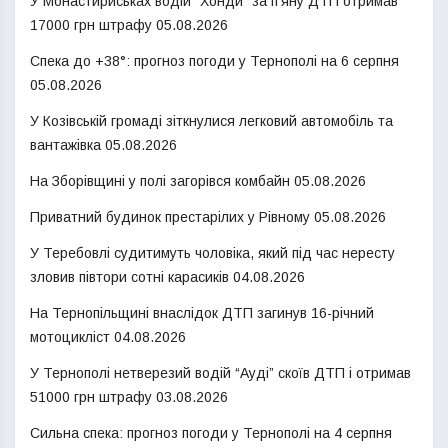
У Монастириськах водій “Хонди” за п’яну ДТП отримав
17000 грн штрафу
05.08.2026
Спека до +38°: прогноз погоди у Тернополі на 6 серпня
05.08.2026
У Козівській громаді зіткнулися легковий автомобіль та
вантажівка
05.08.2026
На Зборівщині у полі загорівся комбайн
05.08.2026
Приватний будинок престарілих у Рівному
05.08.2026
У Теребовлі судитимуть чоловіка, який під час нересту
зловив півтори сотні карасиків
04.08.2026
На Тернопільщині внаслідок ДТП загинув 16-річний
мотоцикліст
04.08.2026
У Тернополі нетверезий водій “Ауді” скоїв ДТП і отримав
51000 грн штрафу
03.08.2026
Сильна спека: прогноз погоди у Тернополі на 4 серпня