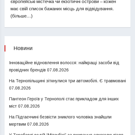
європейські містечка чи екзотичні острови – кожен
має свій список бажаних місць для відвідування.
(більше…)
Новини
Інноваційне відновлення волосся: найкращі засоби від
провідних брендів
07.08.2026
На Тернопільщині зіткнулися три автомобілі. Є травмовані
07.08.2026
Пантеон Героїв у Тернополі стає прикладом для інших
міст
07.08.2026
На Підгаєччині безвісти зниклого чоловіка знайшли
мертвим
07.08.2026
У Теребовлі водій “Мітсубісі” за вживання алкоголю після