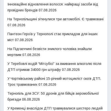
Інноваційне відновлення волосся: найкращі засоби від
провідних брендів
07.08.2026
На Тернопільщині зіткнулися три автомобілі. Є травмовані
07.08.2026
Пантеон Героїв у Тернополі стає прикладом для інших
міст
07.08.2026
На Підгаєччині безвісти зниклого чоловіка знайшли
мертвим
07.08.2026
У Теребовлі водій “Мітсубісі” за вживання алкоголю після
ДТП отримав 34000 грн штрафу
07.08.2026
У Чортківському районі 15-річний мотоцикліст скоїв ДТП.
Троє травмованих
07.08.2026
Тернопіль для ЗСУ: 50 дронів для бійців аеромобільної
бригади
06.08.2026
У Кременці внаслідок ДТП травмувалися шестеро людей